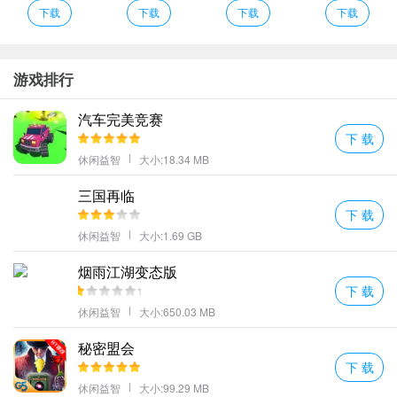
容；
下载
下载
下载
下载
动物世界卡丁车特色
1、你需要在这里将你的基地进行保护要将更多的敌人进行阻拦快速
的将敌人进行消灭。
游戏排行
2、在野外的森林里面是非常广阔的我们在探索的过程中一定要保护
汽车完美竞赛
好自己哦。
下 载
3、安全快捷的交易模式让大家能够更好地进行交易赚钱。
休闲益智
大小:18.34 MB
4、进行的各种的对战十分的精彩在其中的冒险很多的能够挑战的模
三国再临
式都在其中。
下 载
更多好玩的
手游
，请持续关注
568下载站
休闲益智
大小:1.69 GB
烟雨江湖变态版
下 载
休闲益智
大小:650.03 MB
秘密盟会
下 载
休闲益智
大小:99.29 MB