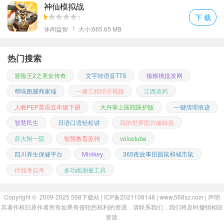
神仙模拟战
下 载
休闲益智
大小:665.65 MB
热门搜索
冒险王2之美女传奇
文字转语音TTS
猕猴桃批发网
帮啦跑腿商家端
一建工程经济视频
江西农药
人教PEP英语五年级下册
大兴掌上医院医护版
一键清理痕迹
智慧民生
日语口语轻松讲
我的世界图片编辑器
苏大附一院
智慧教育苏州
voicetube
四川养生保健平台
Minikey
365夜故事田园鼠和城市鼠
伴我考自考
多功能测量工具
Copyright © 2009-2025
568下载站
| ICP备2021108148 | www.568xz.com |
声明
其著作权归原作者所有如果有侵犯您权利的资源，请联系我们，我们将及时撤销相应
资源.