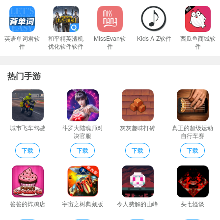
超火的龙召唤带领一群乌龟游来游去是组成一群乌龟还是超级巨龙
取决于你的操作不同的物种会有不同的最终形态。
动物世界基本上是实时更新的全天都在运行您有时间随时都可以来
英语单词君软
和平精英渣机
MissEvan软
Kids A-Z软件
西瓜鱼商城软
件
优化软件软件
件
件
进行操作；
游戏的画面十分的简单游戏的道路关卡就是不同高度的柱子玩家要
热门手游
以最快速度通关。
游戏里面狗头梗使用的尺度相当合适就算不了解这些表情包/段子也
能体会其间幽默
非常流行的动物竞技格斗不同的关卡将呈现动物种族的惊心动魄的
城市飞车驾驶
斗罗大陆魂师对
灰灰趣味打砖
真正的超级运动
战斗。
决官服
自行车赛
动物世界卡丁车优势
下载
下载
下载
下载
玩法更具挑战性就看谁的动物属性更厉害了这个过程非常令人兴
奋。
无论你是学生还是上班族又或者是自由职业者都可以来体验。
适合各个年龄段的人体验非常有趣和疯狂的卡丁车比赛。
爸爸的炸鸡店
宇宙之树典藏版
令人费解的山峰
头七怪谈
来参与到游戏当中感受更多的精彩游戏模式和玩法更多的选择内