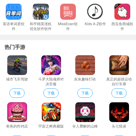
操作起来自由度很高可以全面欣赏梦幻的太空场景。
游戏中是一种十分紧张的那种体验吧很多的时候都是能够去有一些
悬疑的体验的随时也是能够有很多的不同的那种危险的时机;
英语单词君软
和平精英渣机
MissEvan软
Kids A-Z软件
西瓜鱼商城软
件
优化软件软件
件
件
多人在线立马匹配随时随时都可以进行思维逻辑上的比拼较量！
3D太空侵略者点评
热门手游
1、这很重要整个游戏的核心是船员通过做任务逼出内鬼在内鬼行动
的时候发现破绽有的时候死亡是必要的牺牲。
2、船员想要找出内鬼可以通过两种方式一种是在游戏开始的大厅里
有一个紧急按钮另一个则是队友被发现后可以开启紧急呼叫。
城市飞车驾驶
斗罗大陆魂师对
灰灰趣味打砖
真正的超级运动
3、飞船内的任务都是一些小游戏很轻松这很好的兼顾了玩家在做任
决官服
自行车赛
务的时候还有余力去观察周围是否有人靠近。
下载
下载
下载
下载
4、在游戏中玩家需要操控小球在太空中完成通往终点的艰难旅程不
仅需要躲避火焰尖刺和虚无空间带来的威胁还要时刻注意时间的流
逝。
5、超赞的慢动作爆破灯光和各种动态效果将让您目不暇给。
爸爸的炸鸡店
宇宙之树典藏版
令人费解的山峰
头七怪谈
6、在这个游戏中您必须使用控件上的空间路径平衡你的D球和收集