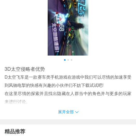
3D太空侵略者优势
D太空飞车是一款赛车类手机游戏在游戏中我们可以尽情的加速享受
到风驰电掣的快感有兴趣的小伙伴们不妨下载试试吧!
在这里尽情的探索并且找出隐藏在人群当中的角色并与更多的玩家
来进行讨论。
在游戏中有“莉娜”这一角色带你从地面飞向太空,在太空的世界里遨
展开全部
游；实现D全物理游戏特性,让你体验真实逼真的太空世界；
这款狼人杀游戏是非常适合大众操作的而且游戏内的操作趣味也是
精品推荐
更加不同更能给玩家足够的时间完成推理的挑战；