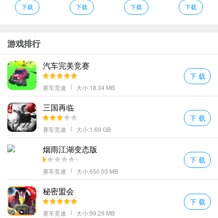
硬币升级全新设计的球以达到目的地。
下载
下载
下载
下载
3D太空侵略者介绍
这里的地图内容也是比较丰富的能够给玩家呈现出不一样的挑战方
式；
游戏排行
欢呼！重要的是你在游戏中获得“否”的时间限制但你必须只是保持平
汽车完美竞赛
衡你的D球达到自己的目标并避免的道路上边缘附近坠落。
下 载
手指点击屏幕就可以进行虚拟按键的完美操控。
赛车竞速
大小:18.34 MB
简单的那种场景也是十分的不错的钢铁的那种舱室也是有一些昏暗
三国再临
的灯光这样是能够去营造出很多的紧张的氛围。
下 载
3D太空侵略者亮点
赛车竞速
大小:1.69 GB
船员在做任务的时候可以会被大面积弹出的任务界面所阻挡也就是
说如果你在做任务期间被杀死的了的话其实是很难看清是谁杀了你
烟雨江湖变态版
下 载
的。
赛车竞速
大小:650.03 MB
随着关卡的深入小球还会提高自己的颜值变成一系列奇奇怪怪的款
式非常有趣。除了过关必须的钥匙和代表等级的星星。
秘密盟会
可以和其他的玩家一起体验这里面模式有很多种不仅仅是最基础的
下 载
还有很多大家没有见过。
赛车竞速
大小:99.29 MB