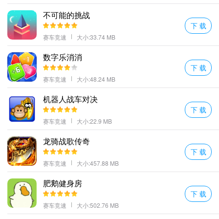
经典的狼人杀玩法核心元素得到了完美移植各地的玩家线上也能够
不可能的挑战
进行精彩的博弈！
下 载
可以在宇宙飞船中进行探索寻找某些机会击败对手并获胜。
赛车竞速
大小:33.74 MB
玩家可以在这里体验飞行带来的快乐给你带来不一样的太空之旅;
数字乐消消
更多好玩的
手游
，请持续关注
568下载站
下 载
赛车竞速
大小:48.24 MB
机器人战车对决
下 载
赛车竞速
大小:22.9 MB
龙骑战歌传奇
下 载
赛车竞速
大小:457.88 MB
肥鹅健身房
下 载
赛车竞速
大小:502.76 MB