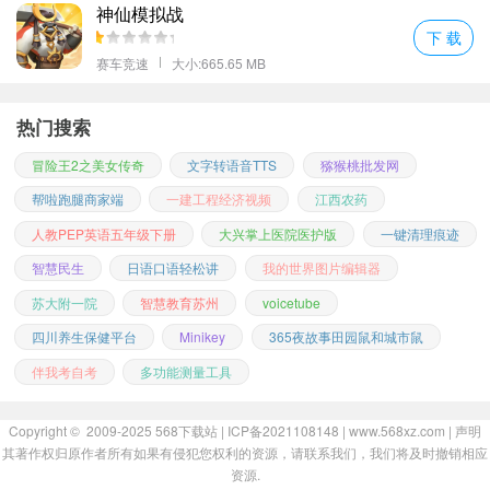
神仙模拟战
下 载
赛车竞速
大小:665.65 MB
热门搜索
冒险王2之美女传奇
文字转语音TTS
猕猴桃批发网
帮啦跑腿商家端
一建工程经济视频
江西农药
人教PEP英语五年级下册
大兴掌上医院医护版
一键清理痕迹
智慧民生
日语口语轻松讲
我的世界图片编辑器
苏大附一院
智慧教育苏州
voicetube
四川养生保健平台
Minikey
365夜故事田园鼠和城市鼠
伴我考自考
多功能测量工具
Copyright © 2009-2025
568下载站
| ICP备2021108148 | www.568xz.com |
声明
其著作权归原作者所有如果有侵犯您权利的资源，请联系我们，我们将及时撤销相应
资源.